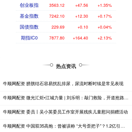
创业板指
3563.12
+47.56
+1.35%
基金指数
7242.10
+12.30
+0.17%
国债指数
229.69
+0.10
+0.04%
期指IC0
7877.80
+164.40
+2.13%
热点资讯
牛顺网配资 膀胱结石容易扰乱排尿，尿流时断时续是常见表现
牛顺网配资 微光汇炬•江城力量 | 刘乐明：敲门救险，开道抢路！他是一名外卖小哥，也是一名义警
牛顺网配资 委员丨吴小英委员工作室开展残疾儿童慰问捐赠活动
牛顺网配资 中国双35高炮：曾被误称 “大号歪把子”？1.2亿引进如今出口创汇