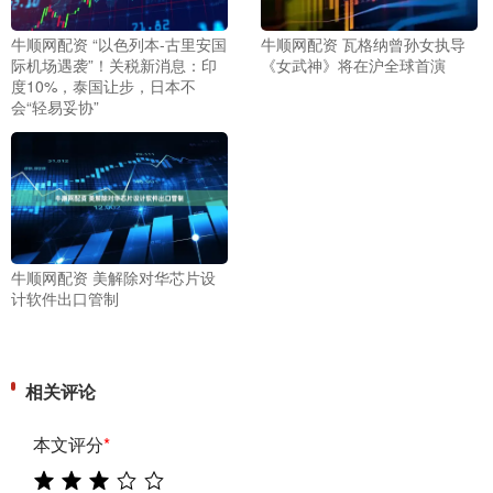
牛顺网配资 “以色列本-古里安国
牛顺网配资 瓦格纳曾孙女执导
际机场遇袭”！关税新消息：印
《女武神》将在沪全球首演
度10%，泰国让步，日本不
会“轻易妥协”
牛顺网配资 美解除对华芯片设
计软件出口管制
相关评论
本文评分
*