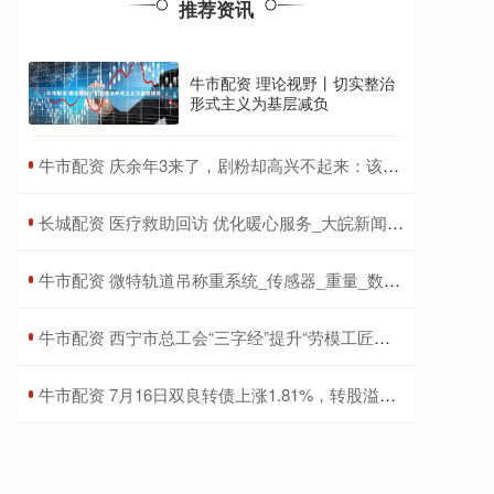
推荐资讯
牛市配资 理论视野丨切实整治
形式主义为基层减负
​牛市配资 庆余年3来了，剧粉却高兴不起来：该换的演员没换，不该换的瞎换
​长城配资 医疗救助回访 优化暖心服务_大皖新闻 | 安徽网
​牛市配资 微特轨道吊称重系统_传感器_重量_数据传输
​牛市配资 西宁市总工会“三字经”提升“劳模工匠助企行”实效
​牛市配资 7月16日双良转债上涨1.81%，转股溢价率27.81%