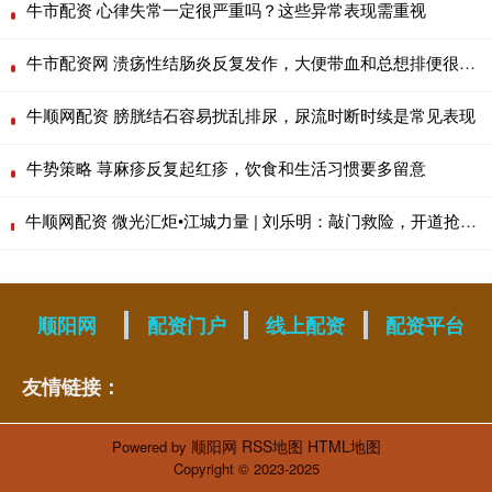
牛市配资 心律失常一定很严重吗？这些异常表现需重视
牛市配资网 溃疡性结肠炎反复发作，大便带血和总想排便很有特点
牛顺网配资 膀胱结石容易扰乱排尿，尿流时断时续是常见表现
牛势策略 荨麻疹反复起红疹，饮食和生活习惯要多留意
牛顺网配资 微光汇炬•江城力量 | 刘乐明：敲门救险，开道抢路！他是一名外卖小哥，也是一名义警
顺阳网
配资门户
线上配资
配资平台
友情链接：
顺阳网
RSS地图
HTML地图
Powered by
Copyright
© 2023-2025