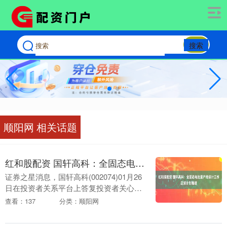
搜索
顺阳网 相关话题
红和股配资 国轩高科：全固态电池量产线设计工作正按计划推进
证券之星消息，国轩高科(002074)01月26
日在投资者关系平台上答复投资者关心的
问题。 投资者：去年董秘介绍2025年上半
查看：137
分类：顺阳网
年全固态电池中试线已投产并完成内部....