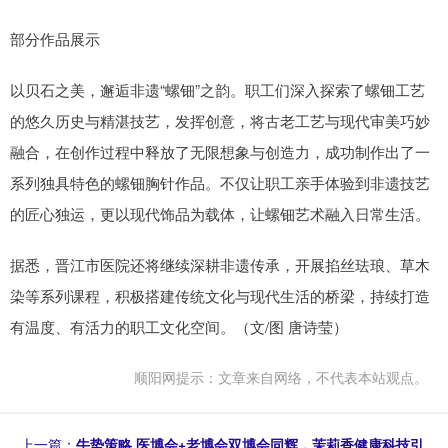
部分作品展示
以贝石之美，邂逅非遗“螺钿”之韵。职工们深入探索了螺钿工艺
的悠久历史与精湛技艺，发挥创意，将古老工艺与现代审美巧妙
融合，在创作过程中释放了无限想象与创造力，成功制作出了一
系列独具特色的螺钿胸针作品。不仅让职工亲手体验到非遗技艺
的匠心独运，更以现代饰品为载体，让螺钿艺术融入日常生活。
据悉，晋江市医院还将继续深耕非遗传承，开展掐丝珐琅、草木
染等系列课程，积极搭建传统文化与现代生活的桥梁，持续打造
有温度、有活力的职工文化空间。（文/图 唐诗莹）
顺阳网提示：文章来自网络，不代表本站观点。
上一篇：
牛势策略 医博会+老博会双博会同辉，茉莉香健康科技引