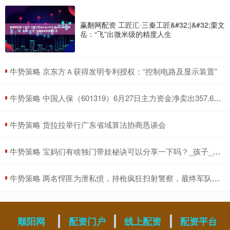
赢翻网配资 工匠汇·三秦工匠&#32;|&#32;栗文
岳：“飞”出微米级的精度人生
​牛势策略 京东方Ａ获得发明专利授权：“控制电路及显示装置”
​牛势策略 中国人保（601319）6月27日主力资金净卖出357.69万元
​牛势策略 货拉拉举行广东省域算法协商恳谈会
​牛势策略 宝妈们有啥独门带娃秘诀可以分享一下吗？_孩子_家长_父母
​牛势策略 两名悍匪为泄私愤，持枪疯狂扫射警察，最终军队出动坦克将其击毙_凌国梁_王敏_徐忠
顺阳网
配资门户
线上配资
配资平台