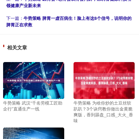
领健康产业新未来
下一篇：
牛势策略 脾胃一虚百病生！脸上有这8个信号，说明你的
脾胃正在求救
相关文章
牛势策略 武汉“千名劳模工匠助
牛势策略 为啥你炒的土豆丝软
企行”直通生产一线
趴趴？3个诀窍教你做出金黄脆
爽版，香到舔盘_口感_大火_香
味