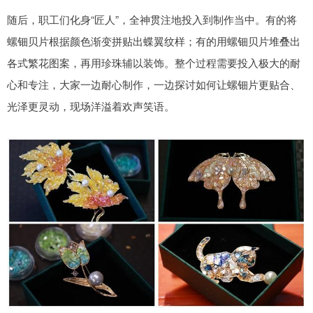
随后，职工们化身“匠人”，全神贯注地投入到制作当中。有的将
螺钿贝片根据颜色渐变拼贴出蝶翼纹样；有的用螺钿贝片堆叠出
各式繁花图案，再用珍珠辅以装饰。整个过程需要投入极大的耐
心和专注，大家一边耐心制作，一边探讨如何让螺钿片更贴合、
光泽更灵动，现场洋溢着欢声笑语。