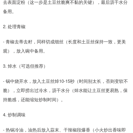
去表面淀粉（这一步是土豆丝脆爽不黏的关键），最后沥干水分
备用。
2. 处理青椒
- 青椒去蒂去籽，同样切成细丝（长度和土豆丝保持一致，更美
观），放入碗中备用。
3. 焯水（可选但推荐）
- 锅中烧开水，放入土豆丝焯10-15秒（时间别太长，否则变软不
脆），立即捞出过冷水，沥干水分（焯水能让土豆丝更易熟，保
持脆感，还能缩短炒制时间）。
4. 炒制调味
- 热锅冷油，油热后放入蒜末、干辣椒段爆香（小火炒出香味即