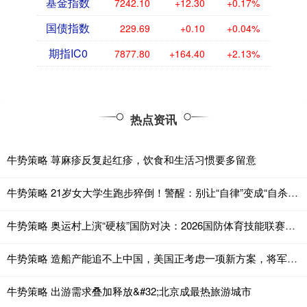
基金指数
7242.10
+12.30
+0.17%
国债指数
229.69
+0.10
+0.04%
期指IC0
7877.80
+164.40
+2.13%
热点资讯
牛势策略 荨麻疹反复起红疹，饮食和生活习惯要多留意
牛势策略 21岁女大学生跑步猝倒！警醒：别让“自律”变成“自杀”！
牛势策略 奥运村上演“硬核”国防对决：2026国防体育技能联赛点燃全民热情
牛势策略 造船产能追不上中国，美国正考虑一项新方案，将军舰的设计和建造外包给日韩！
牛势策略 出游需求叠加释放&#32;北京成最热旅游城市