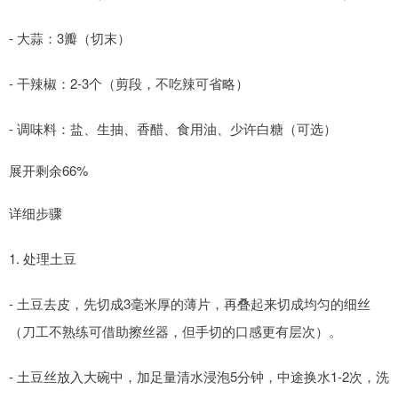
- 大蒜：3瓣（切末）
- 干辣椒：2-3个（剪段，不吃辣可省略）
- 调味料：盐、生抽、香醋、食用油、少许白糖（可选）
展开剩余66%
详细步骤
1. 处理土豆
- 土豆去皮，先切成3毫米厚的薄片，再叠起来切成均匀的细丝
（刀工不熟练可借助擦丝器，但手切的口感更有层次）。
- 土豆丝放入大碗中，加足量清水浸泡5分钟，中途换水1-2次，洗