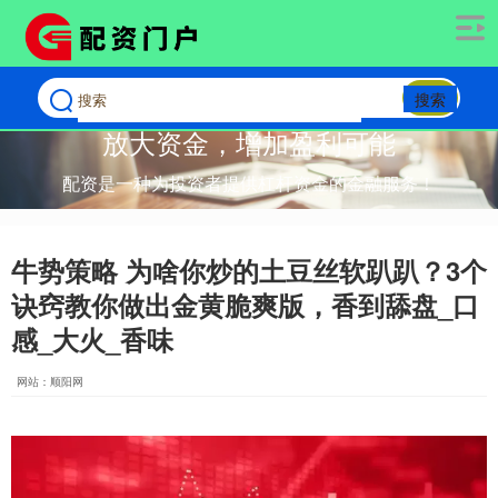
搜索
放大资金，增加盈利可能
配资是一种为投资者提供杠杆资金的金融服务！
牛势策略 为啥你炒的土豆丝软趴趴？3个
诀窍教你做出金黄脆爽版，香到舔盘_口
感_大火_香味
网站：顺阳网