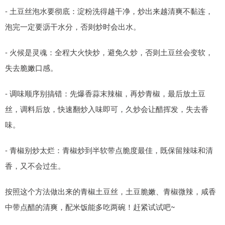
- 土豆丝泡水要彻底：淀粉洗得越干净，炒出来越清爽不黏连，
泡完一定要沥干水分，否则炒时会出水。
- 火候是灵魂：全程大火快炒，避免久炒，否则土豆丝会变软，
失去脆嫩口感。
- 调味顺序别搞错：先爆香蒜末辣椒，再炒青椒，最后放土豆
丝，调料后放，快速翻炒入味即可，久炒会让醋挥发，失去香
味。
- 青椒别炒太烂：青椒炒到半软带点脆度最佳，既保留辣味和清
香，又不会过生。
按照这个方法做出来的青椒土豆丝，土豆脆嫩、青椒微辣，咸香
中带点醋的清爽，配米饭能多吃两碗！赶紧试试吧~