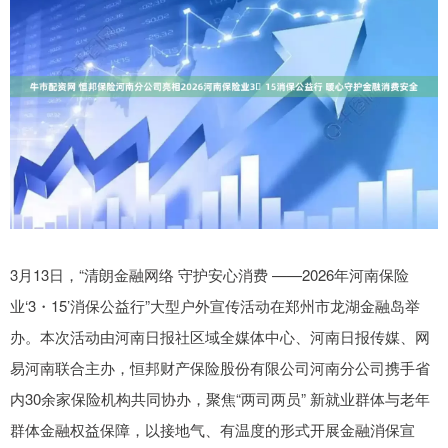
3月13日，“清朗金融网络 守护安心消费 ——2026年河南保险
业‘3・15’消保公益行”大型户外宣传活动在郑州市龙湖金融岛举
办。本次活动由河南日报社区域全媒体中心、河南日报传媒、网
易河南联合主办，恒邦财产保险股份有限公司河南分公司携手省
内30余家保险机构共同协办，聚焦“两司两员” 新就业群体与老年
群体金融权益保障，以接地气、有温度的形式开展金融消保宣