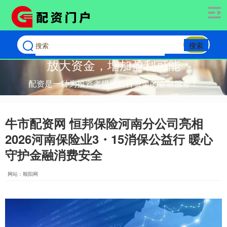
搜索
放大资金，增加盈利可能
配资是一种为投资者提供杠杆资金的金融服务！
牛市配资网 恒邦保险河南分公司亮相
2026河南保险业3・15消保公益行 暖心
守护金融消费安全
网站：顺阳网