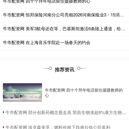
牛市配资网 四十个拜年电话留住援疆教师的心
牛市配资网 恒邦保险河南分公司亮相2026河南保险业3・15消保公益行 暖心守护金融消费安全
牛市配资网 美军3航母还在等，巴基斯坦激活6条陆上通道，给伊朗送出一条生路
牛市配资网 在上海音乐学院赴一场春天的约会
推荐资讯
牛市配资网 四十个拜年电话留住援疆教师的
心
​牛市配资网 部分创新药概念股走高 荣昌生物涨超8%康方生物涨超5%
​牛市配资网 埃克森美孚：燃料价格下跌将拉低公司盈利